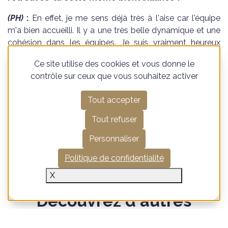
(PH)
:
En effet, je me sens déjà très à l'aise car l'équipe
m'a bien accueilli. Il y a une très belle dynamique et une
cohésion dans les équipes. Je suis vraiment heureux
d'avoir rejoint les Canoviens !
Ce site utilise des cookies et vous donne le
contrôle sur ceux que vous souhaitez activer
En attendant de rencontrer Pierre pour vos projets de
Tout accepter
valorisation et d'analyse financière, vous pouvez
Tout refuser
consulter
son profil LinkedIn
pour en savoir plus sur
ses expériences.
Personnaliser
Politique de confidentialité
X
Découvrez d'autres
actualités Canovia