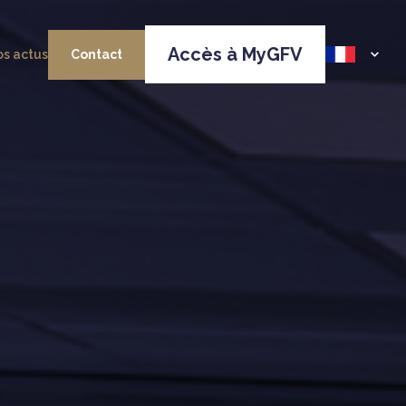
Accès à MyGFV
s actus
Contact