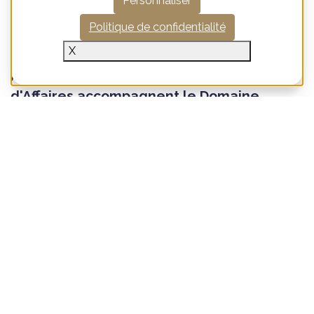
Personnaliser
Politique de confidentialité
X
André Le Groupe et Canovia Banque
d'Affaires accompagnent le Domaine
Pierre Damoy dans sa transmission à la
Maison Champagne Louis Roederer
Version FR André Le Groupe et Canovia Banque
d'Affaires accompagnent le Domaine Pierre Damoy dans
sa transmission à la Maison Champagne Louis Roederer
...
Lire la suite
9 juillet 2026