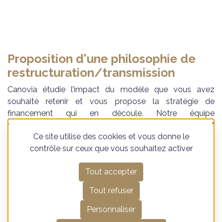
Proposition d'une philosophie de
restructuration/transmission
Canovia étudie l’impact du modèle que vous avez
souhaité retenir et vous propose la stratégie de
financement qui en découle. Notre équipe
pluridisciplinaire travaille ensuite à l'ingénierie et
Ce site utilise des cookies et vous donne le
l’optimisation du modèle en place et vous accompagne
contrôle sur ceux que vous souhaitez activer
dans sa levée de fonds.
Tout accepter
Tout refuser
Personnaliser
Déploiement effectif de la stratégie