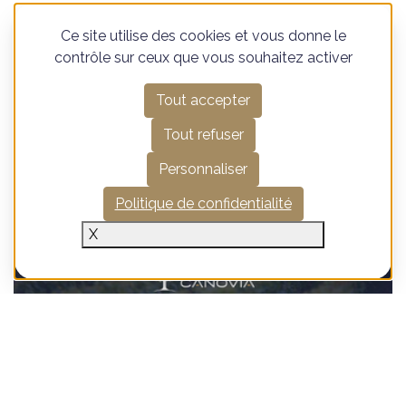
Read more Canovia news
Ce site utilise des cookies et vous donne le
contrôle sur ceux que vous souhaitez activer
Tout accepter
24 juillet 2026
Tout refuser
Personnaliser
Politique de confidentialité
X
André Le Groupe et Canovia Banque
d'Affaires accompagnent le Domaine