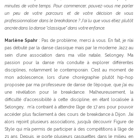
minutes de votre temps. Pour commencer, pouvez-vous me parler
un peu de votre parcours et de votre décision de vous
professionnaliser dans le breakdance ? J’ai lu que vous étiez plutôt
ancrée dans la danse “classique” dans votre enfance.
Marlène Spahr
: Pas de problème, merci à vous. En fait, je n’ai
pas débuté par la danse classique mais par le moderne Jazz au
sein d’une association dans ma ville natale, Selongey. Ma
passion pour la danse m’a conduite à explorer différentes
disciplines, notamment le contemporain. C’est au moment de
mon adolescence, lors d’une chorégraphie plutôt hip-hop
proposée par ma professeure de danse de l’époque, que j’ai eu
une révélation pour le breakdance. Malheureusement, la
difficulté d'accessibilité à cette discipline, en étant localisée à
Selongey, m'a contraint à attendre l’âge de 17 ans pour pouvoir
accéder plus facilement à des cours de breakdance à Dijon. J’ai
alors rejoint plusieurs associations, jusqu’à découvrir Figure de
Style qui m’a permis de participer à des compétitions à l’âge de
21 ans. Depuis, je porte plusieurs casquettes dans le milieu, en