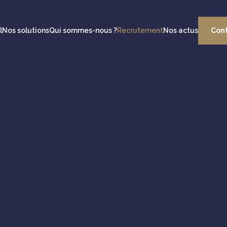
l
Nos solutions
Qui sommes-nous ?
Recrutement
Nos actus
Con