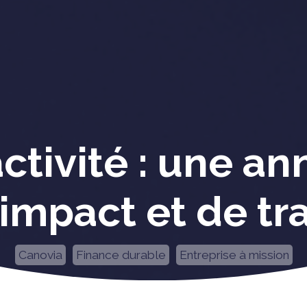
ctivité : une a
’impact et de t
Canovia
Finance durable
Entreprise à mission