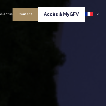
Accès à MyGFV
s actus
Contact