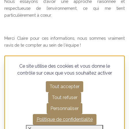
Nous essayons d’avoir une approche raisonnée et
respectueuse de l’environnement, ce qui me tient
particulièrement à cœur.
Merci Claire pour ces informations, nous sommes vraiment
ravis de te compter au sein de l'équipe !
Ce site utilise des cookies et vous donne le
contrôle sur ceux que vous souhaitez activer
Découvrez d'autres
Tout accepter
actualités Canovia
Tout refuser
Personnaliser
Politique de confidentialité
24 juillet 2026