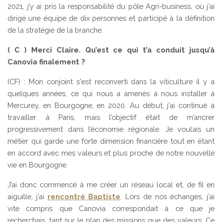
2021, j’y ai pris la responsabilité du pôle Agri-business, où j’ai
dirigé une équipe de dix personnes et participé à la définition
de la stratégie de la branche.
( C ) Merci Claire. Qu’est ce qui t’a conduit jusqu’à
Canovia finalement ?
(CF) : Mon conjoint s'est reconverti dans la viticulture il y a
quelques années, ce qui nous a amenés à nous installer à
Mercurey, en Bourgogne, en 2020. Au début, j’ai continué à
travailler à Paris, mais l’objectif était de m’ancrer
progressivement dans l’économie régionale. Je voulais un
métier qui garde une forte dimension financière tout en étant
en accord avec mes valeurs et plus proche de notre nouvelle
vie en Bourgogne.
J’ai donc commencé à me créer un réseau local et, de fil en
aiguille, j’ai
rencontré Baptiste
. Lors de nos échanges, j’ai
vite compris que Canovia correspondait à ce que je
recherchais, tant sur le plan des missions que des valeurs. Ce