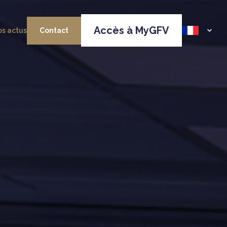
Accès à MyGFV
s actus
Contact